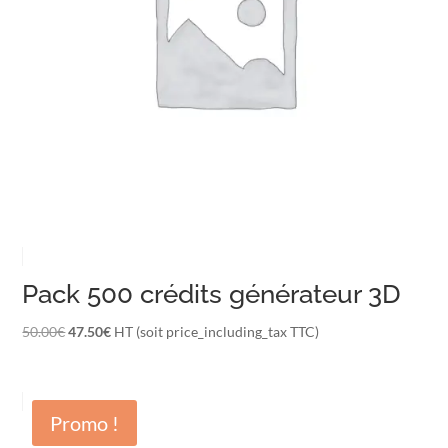
Pack 500 crédits générateur 3D
Le
Le
50.00
€
47.50
€
HT (soit price_including_tax TTC)
prix
prix
initial
actuel
était :
est :
Promo !
50.00€.
47.50€.