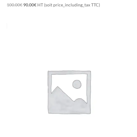
Le
Le
100.00
€
90.00
€
HT (soit price_including_tax TTC)
prix
prix
initial
actuel
était :
est :
100.00€.
90.00€.